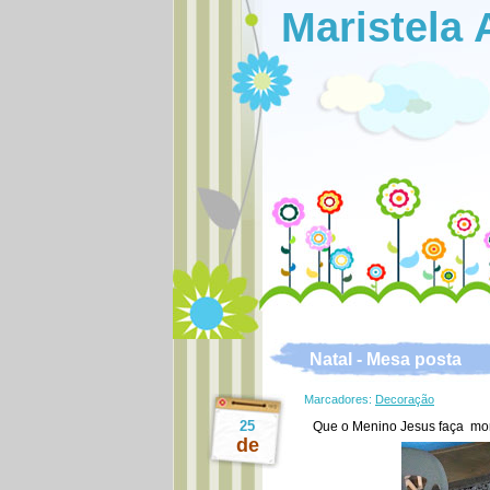
Maristela 
Natal - Mesa posta
Marcadores:
Decoração
25
Que o Menino Jesus faça mor
de