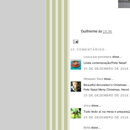
Guilherme
às
15:36
10 COMENTÁRIOS:
Louca por porcelana
disse...
Linda comemoração!Feliz Natal!
25 DE DEZEMBRO DE 2018 
Himawan Sant
disse...
Beautiful decoration's Christmas ..
Feliz Natal Merry Christmas, friend
25 DE DEZEMBRO DE 2018 
chica
disse...
Tudo lindo aí na mesa e preparação
26 DE DEZEMBRO DE 2018 
Bella
disse...