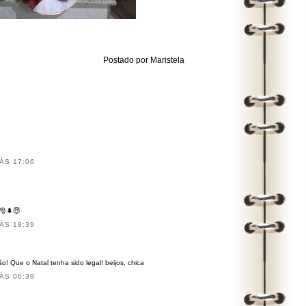
Postado por
Maristela
ÀS 17:06
 🎅🌲😇
ÀS 18:39
! Que o Natal tenha sido legal! beijos, chica
ÀS 00:39