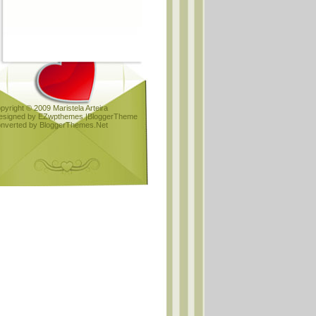
pyright © 2009
Maristela Arteira
esigned by
EZwpthemes |
BloggerTheme
nverted by
BloggerThemes.Net