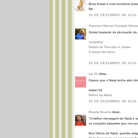
Boas festas e uma excelente pass
Bjs
26 DE DEZEMBRO DE 2018 
Francisco Manuel Carrajola Oliveir
Gostei bastante da decoração da 
Andarilhar
Dedais de Francisco e Idalisa
O prazer dos livros
26 DE DEZEMBRO DE 2018 
Isa Sá
disse...
Espero que o Natal tenha sido óti
Isabel Sá
Brilhos da Moda
26 DE DEZEMBRO DE 2018 
Roselia Bezerra
disse...
"A melhor mensagem de Natal é aq
os corações daqueles que nos a
Boa Oitava de Natal, querida amig