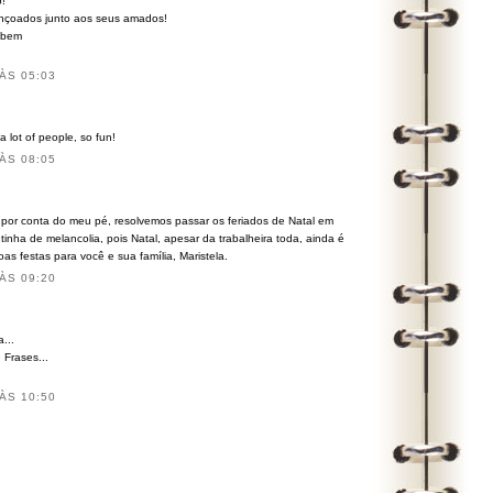
!
bençoados junto aos seus amados!
e bem
ÀS 05:03
 a lot of people, so fun!
ÀS 08:05
 por conta do meu pé, resolvemos passar os feriados de Natal em
tinha de melancolia, pois Natal, apesar da trabalheira toda, ainda é
oas festas para você e sua família, Maristela.
ÀS 09:20
...
 Frases...
ÀS 10:50