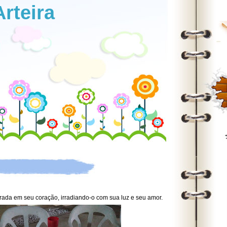
Arteira
ada em seu coração, irradiando-o com sua luz e seu amor.