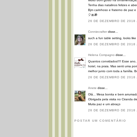
Muito bom gosto na ornamentação
Tenha dias natalinos felizes e a
Bjm carinhoso e fraterno de paz 
🎈🎀🎁
26 DE DEZEMBRO DE 2018 
Conniecrafter
disse...
such a fun table setting, looks like
26 DE DEZEMBRO DE 2018 
Helena Compagno
disse...
Quantos convidados!!!! Esse ano,
hotel, na praia. Mas senti uma pon
melhor junto com toda a família. B
26 DE DEZEMBRO DE 2018 
Anete
disse...
Olá... Mesa bonita e bem arrumada
Obrigada pela visita no Ciranda de
Muita paz e um abraço
26 DE DEZEMBRO DE 2018 
POSTAR UM COMENTÁRIO