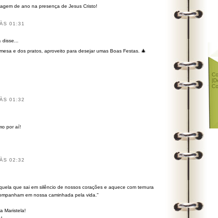
agem de ano na presença de Jesus Cristo!
ÀS 01:31
a
disse...
mesa e dos pratos, aproveito para desejar umas Boas Festas. 🎄
Co
|
D
Co
ÀS 01:32
mo por aí!
ÀS 02:32
uela que sai em silêncio de nossos corações e aquece com ternura
companham em nossa caminhada pela vida."
a Maristela!