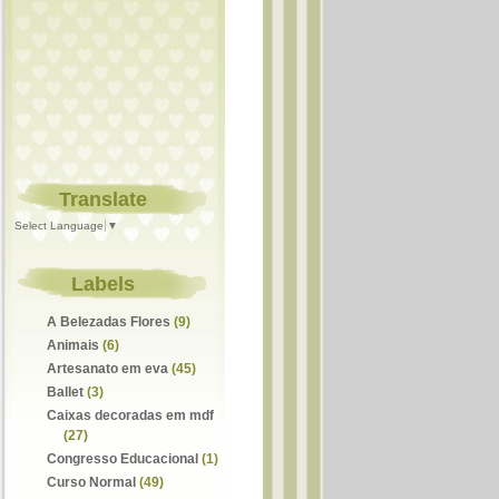
Translate
Select Language
▼
Labels
A Belezadas Flores
(9)
Animais
(6)
Artesanato em eva
(45)
Ballet
(3)
Caixas decoradas em mdf
(27)
Congresso Educacional
(1)
Curso Normal
(49)